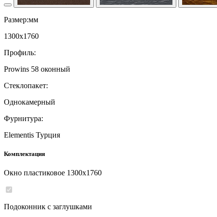
Размер:мм
1300
x
1760
Профиль:
Prowins 58 оконный
Стеклопакет:
Однокамерный
Фурнитура:
Elementis Турция
Комплектация
Окно пластиковое
1300
x
1760
Подоконник с заглушками