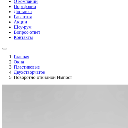
О компании
Портфолио
Доставка
Гарантия
Акции
Шоу-рум
Вопрос-ответ
Контакты
Главная
Окна
Пластиковые
Двухстворчатое
Поворотно-откидной Импост