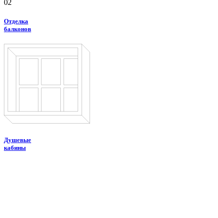
02
Отделка
балконов
Душевые
кабины