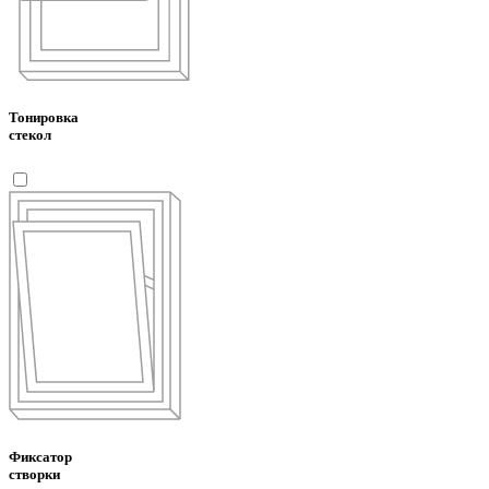
Тонировка
стекол
Фиксатор
створки